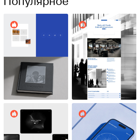
Популярное
Виталий Федосов
6
8