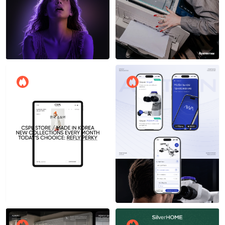
Игорь Фроловский
12
23
Борис Лужин
21
18