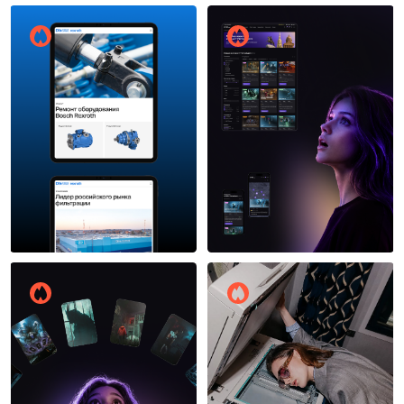
Артур Зайнутдинов
AffArts
13
14