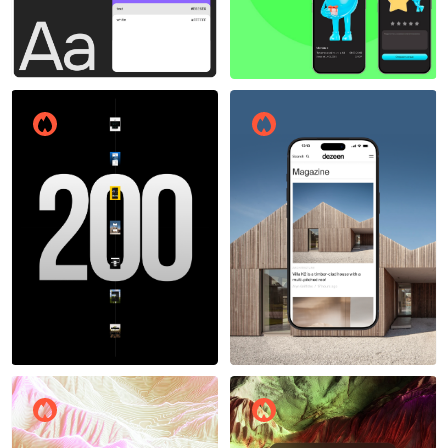
Максим Мычилкин
Кристина Ехалова
21
18
Артур Зайнутдинов
Артур Зайнутдинов
25
22