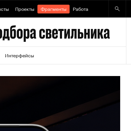
исты
Проекты
Фрагменты
Работа
подбора светильника
Интерфейсы