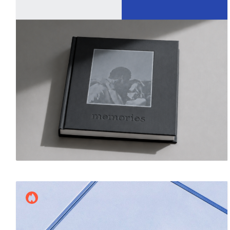
Виталий Федосов
6