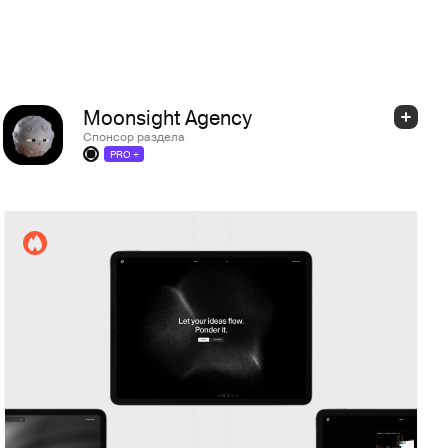
Moonsight Agency
Спонсор раздела
PRO +