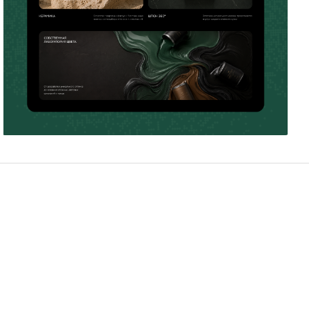
Борис Лужин
14