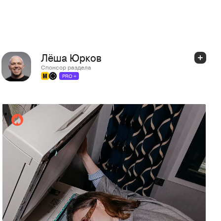
Лёша Юрков
Спонсор раздела
PRO +