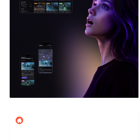
AffArts
14