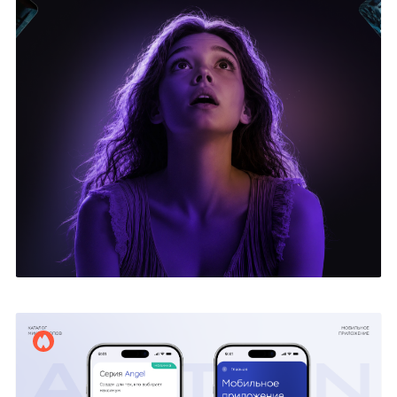
Игорь Фроловский
12