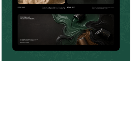
Борис Лужин
14