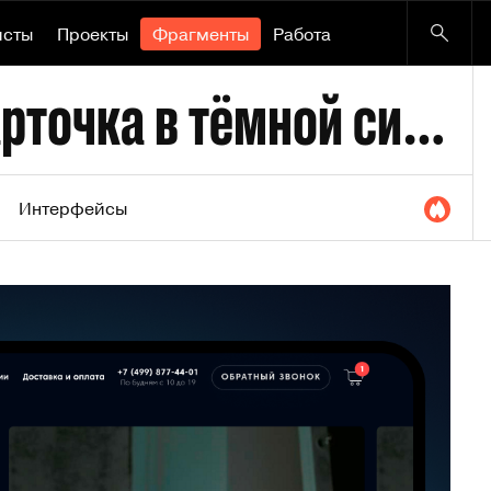
исты
Проекты
Фрагменты
Работа
LED Balls: товарная карточка в тёмной системе
Интерфейсы