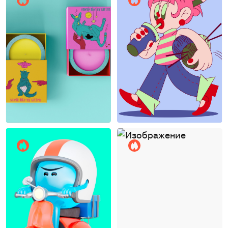
Лёка Павлова
Алина Белякова
20
20