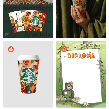
Vanya Kasimov
Vanya Kasimov
24
23
Vanya Kasimov
Ирина Сычева
17
10