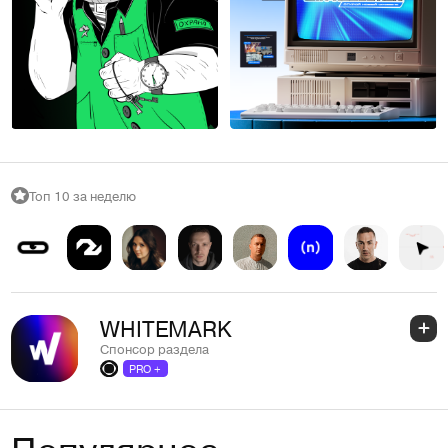
Алена Хлебнова
10
10
Топ 10 за неделю
WHITEMARK
Спонсор раздела
PRO +