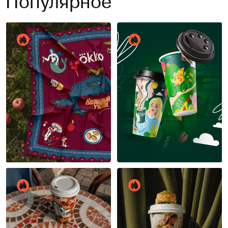
Популярное
Надира Филатова
Юлия Пузанова
11
12