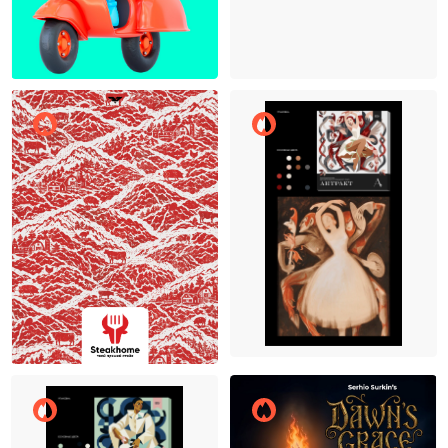
Катя Пырьева
22
18
Евгения Овчиян
19
Макс Соколов
14