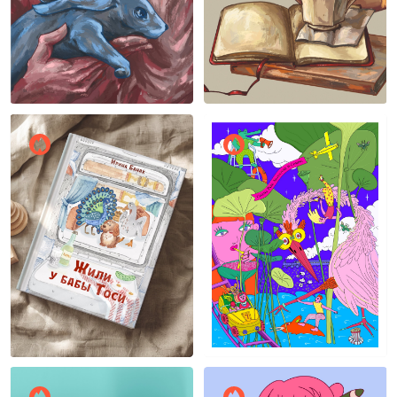
Алина Косоговская
Алина Косоговская
11
11
Ксения Мак
Лёка Павлова
10
21