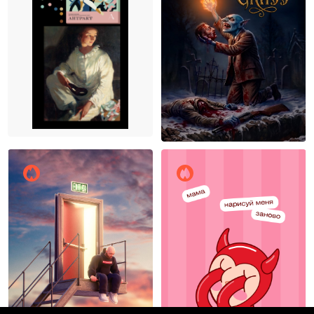
Евгения Овчиян
11
Сергей Суркин
5