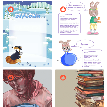
Ирина Сычева
Inari Asya
10
9