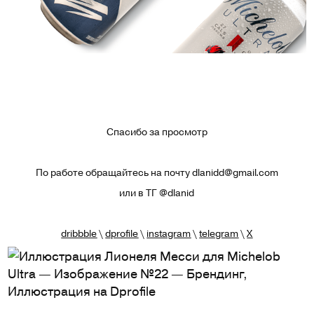
Спасибо за просмотр
По работе обращайтесь на почту dlanidd@gmail.com
или в ТГ @dlanid
dribbble
\
dprofile
\
instagram
\
telegram
\
X