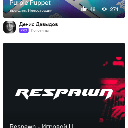
Purple Puppet
48
271
Брендинг
,
Иллюстрация
Денис Давыдов
Логотипы
PRO
Respawn - Игровой Центр