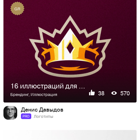
GR
16 иллюстраций для Xbox Live
38
570
Брендинг
,
Иллюстрация
Денис Давыдов
Логотипы
PRO