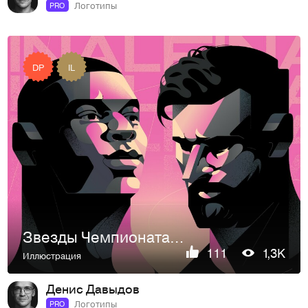
Логотипы
PRO
DP
IL
Звезды Чемпионата Мира 2022
111
1,3K
Иллюстрация
Денис Давыдов
Логотипы
PRO