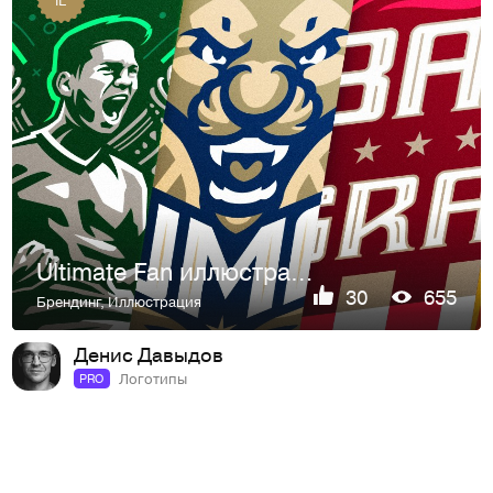
Ultimate Fan иллюстрации
30
655
Брендинг
,
Иллюстрация
Денис Давыдов
Логотипы
PRO