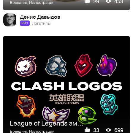
29
453
Брендинг
,
Иллюстрация
Денис Давыдов
Логотипы
PRO
League of Legends эмблемы команд Clash
33
699
Брендинг
,
Иллюстрация