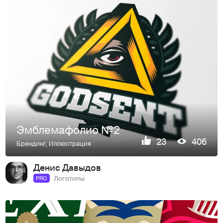
Эмблемафолио №2
23
406
Брендинг
,
Иллюстрация
Денис Давыдов
Логотипы
PRO
IL