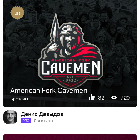
BR
American Fork Cavemen
32
720
Брендинг
Денис Давыдов
Логотипы
PRO