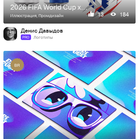
2026 FIFA World Cup x Michelob Ultra — лимитированная серия банок с Лионелем Месси
13
184
Иллюстрация
,
Промдизайн
Денис Давыдов
Логотипы
PRO
BR