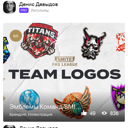
Денис Давыдов
Логотипы
PRO
BR
Эмблемы Команд SMITE Pro League
49
836
Брендинг
,
Иллюстрация
Денис Давыдов