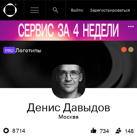
Войти
Зарегистрироваться
Ссылка баннера
По
Логотипы
PRO
Денис Давыдов
Москва
8 714
734
148