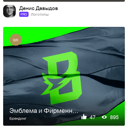
Денис Давыдов
Логотипы
PRO
BR
Эмблема и Фирменный стиль для Beachside High School
47
895
Брендинг