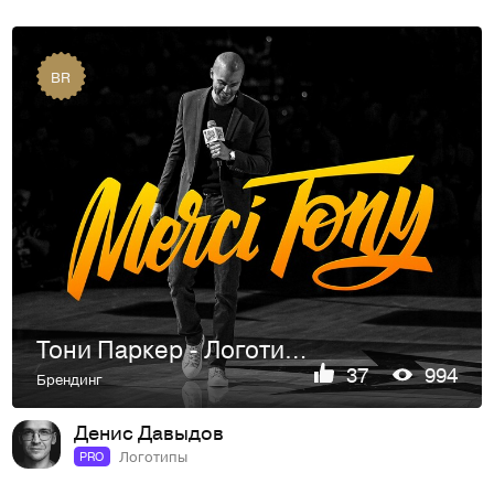
BR
Тони Паркер - Логотип финального матча
37
994
Брендинг
Денис Давыдов
Логотипы
PRO