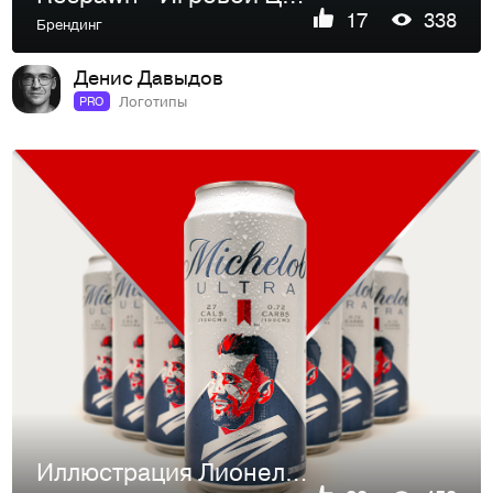
17
338
Брендинг
Денис Давыдов
Логотипы
PRO
Иллюстрация Лионеля Месси для Michelob Ultra