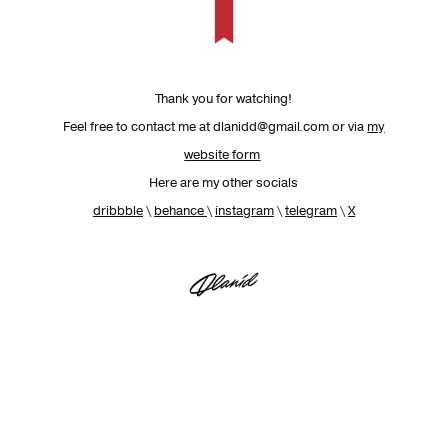
Thank you for watching!
Feel free to contact me at dlanidd@gmail.com or via
my
website form
Here are my other socials
dribbble
\
behance
\
instagram
\
telegram
\
X