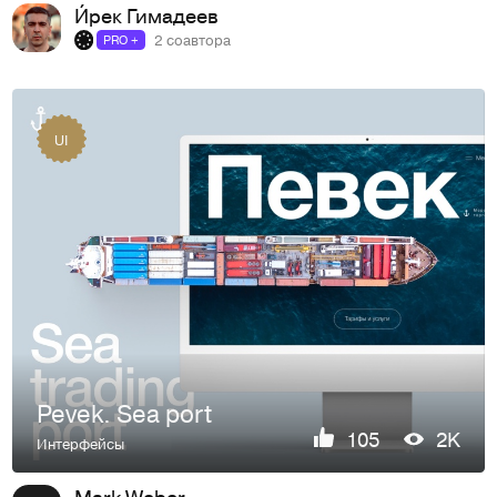
И́рек Гимадеев
2 соавтора
PRO +
UI
Pevek. Sea port
105
2K
Интерфейсы
Mark Weber