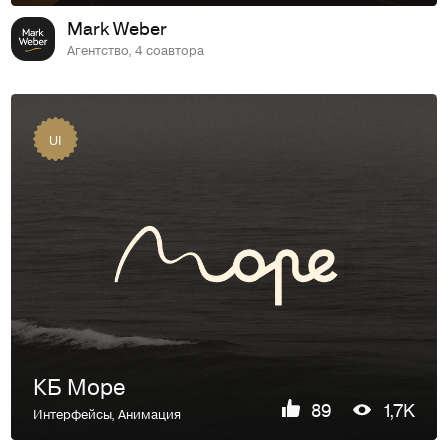
Mark Weber
Агентство, 4 соавтора
UI
КБ Море
89
1,7K
Интерфейсы
,
Анимация