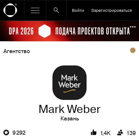
Войти
Зарегистрироваться
Ссылка баннера
По
Агентство
Mark Weber
Казань
9 292
1,4K
139