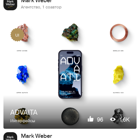
Агентство, 1 соавтор
UI
ADVAITA
96
1,6K
Интерфейсы
Mark Weber