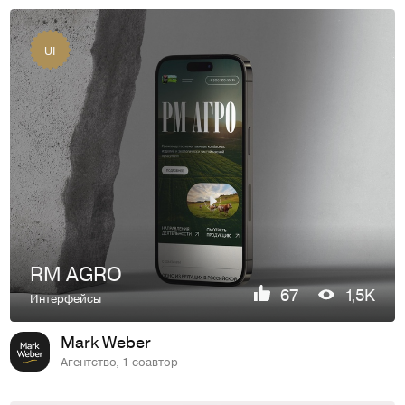
UI
RM AGRO
67
1,5K
Интерфейсы
Mark Weber
Агентство, 1 соавтор