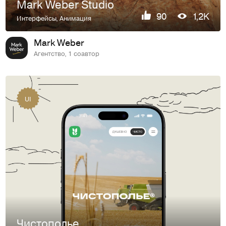
Mark Weber Studio
90
1,2K
Интерфейсы
,
Анимация
Mark Weber
Агентство, 1 соавтор
UI
Чистополье