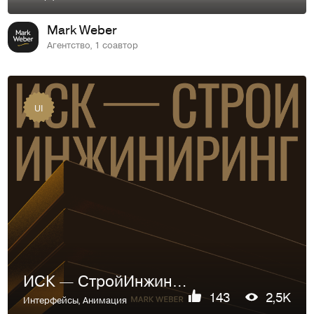
Mark Weber
Агентство, 1 соавтор
UI
ИСК — СтройИнжиниринг
143
2,5K
Интерфейсы
,
Анимация