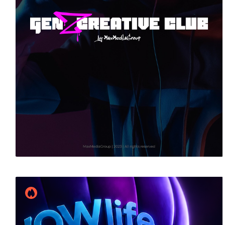
Дмитрий Козин
14