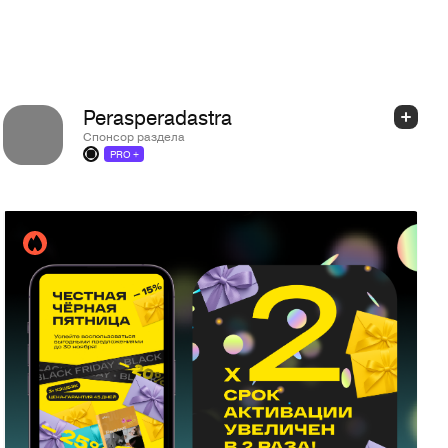
Perasperadastra
Спонсор раздела
PRO +