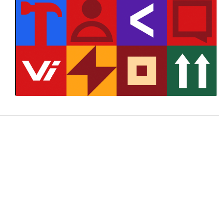
ВсеИнструменты.ру
11