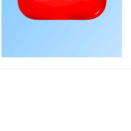
ВсеИнструменты.ру
18