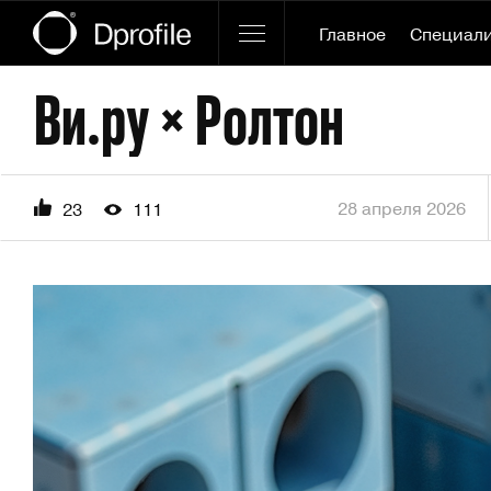
Главное
Специал
Ви.ру × Ролтон
28 апреля 2026
23
111