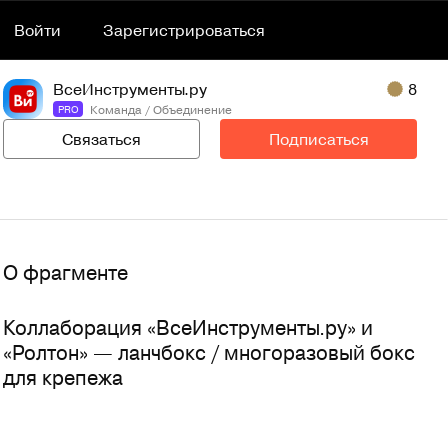
Войти
Зарегистрироваться
ВсеИнструменты.ру
8
Команда / Объединение
PRO
Связаться
Подписаться
О фрагменте
Коллаборация «ВсеИнструменты.ру» и 
«Ролтон» — ланчбокс / многоразовый бокс 
для крепежа