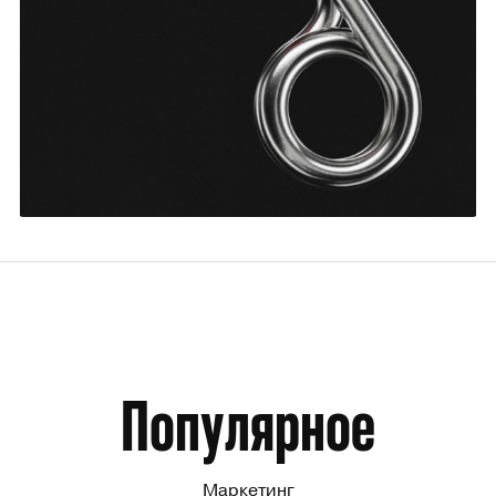
ВсеИнструменты.ру
9
Популярное
Маркетинг