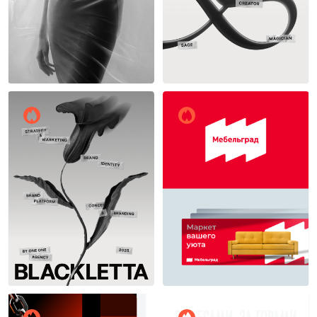
Один один
Один один
11
10
Один один
Вадим Бакалдин
10
16