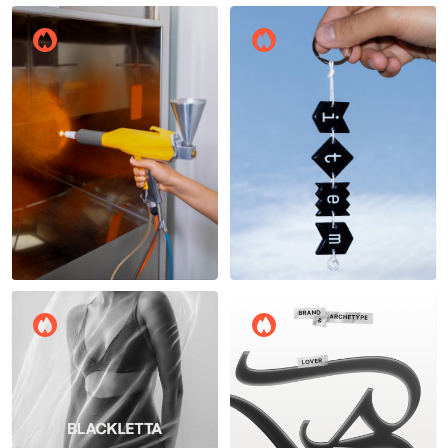
Антон Пишун
Елизавета Найденова
13
14