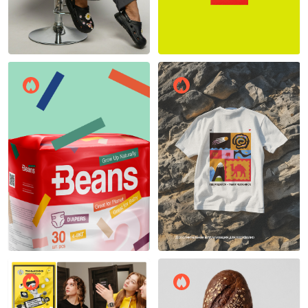
Владислав Вульман
14
13
ирина брюхова
15
13