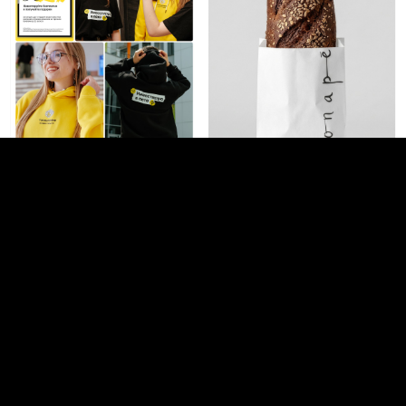
Дмитрий Козин
Светлана Калинова
22
24