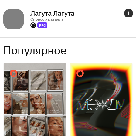
Лагута Лагута
Спонсор раздела
PRO
Популярное
Леонид Васильев
катя хамматова
6
5