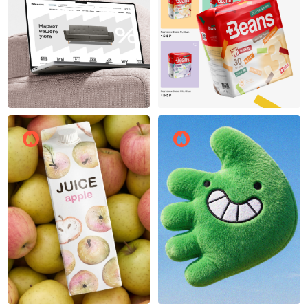
Вадим Бакалдин
7
7
Ксения Мак
Лариса Искрицкая
5
6