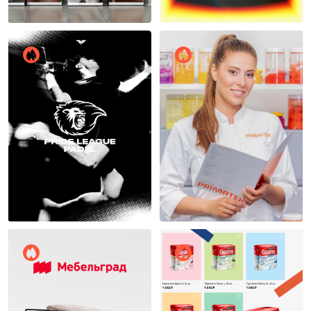
Макс Соколов
Антон Пишун
7
5