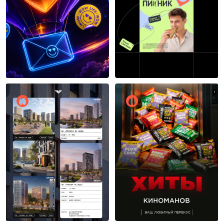
Wemakefab
20
10
Макс Соколов
Вероника Марахтанова
13
9