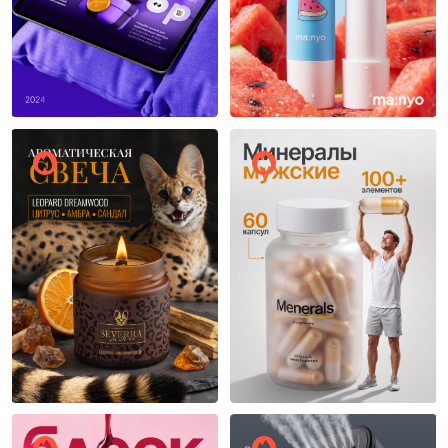
Дмитрий Прындиков
Ольга Облепиха
9
9
Ольга Облепиха
Ольга Облепиха
5
4