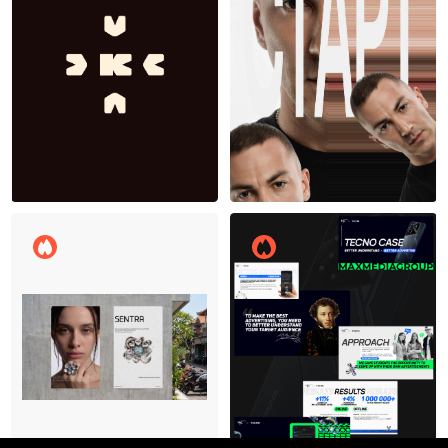
Александр Кисков
16
35
Тамара Хорина
5