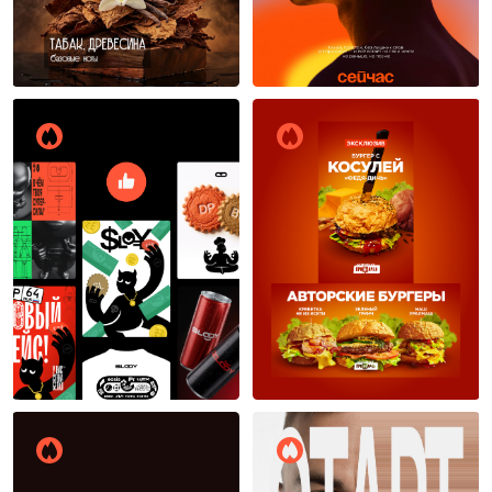
Ольга Облепиха
Екатерина Сидорова
6
17
Александр Кисков
Артур Зайнутдинов
17
18