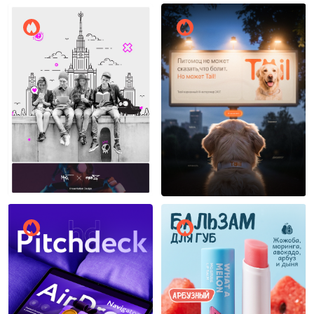
Дмитрий Козин
Степан Норкин
25
10