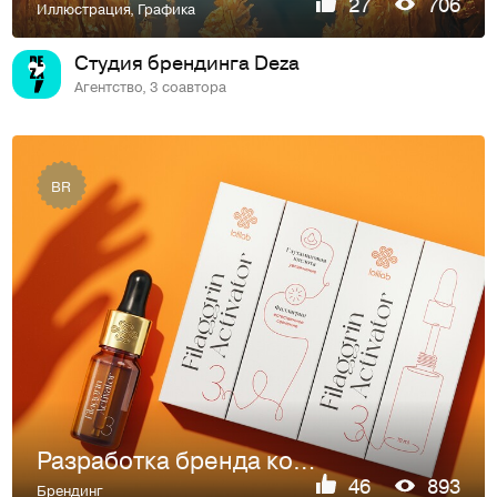
27
706
Иллюстрация
,
Графика
Студия брендинга Deza
Агентство, 3 соавтора
BR
Разработка бренда космецевтики Lolilab
46
893
Брендинг