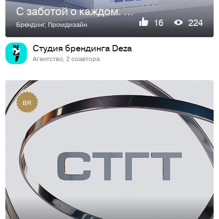
С заботой о каждом. Обновление упаковки бренда B.Well
16
224
Брендинг
,
Промдизайн
Студия брендинга Deza
Агентство, 2 соавтора
BR