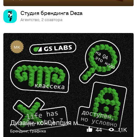
Студия брендинга Deza
Агентство, 2 соавтора
MK
Дизайн-концепция мерча для ИТ-компании
44
1,1K
Брендинг
,
Графика