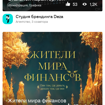
53
1,2K
Иллюстрация
,
Графика
Студия брендинга Deza
Агентство, 3 соавтора
Жители мира финансов