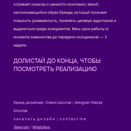
отражает смыслы и ценности компании, яркий,
запоминающийся образ бренда, который поможет
повысить узнаваемость, привлечь целевую аудиторию и
выделиться среди конкурентов. Весь срок работы (с
момента знакомства до передачи исходников) — 3
недели.
ДОЛИСТАЙ ДО КОНЦА, ЧТОБЫ
ПОСМОТРЕТЬ РЕАЛИЗАЦИЮ
бренд-дизайнер: Олеся Шостак / designer Olesya
Shostak
з а к а з а т ь д и з а й н / c o n t a c t m e
Telegram
/
WhatsApp