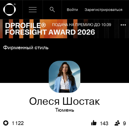
Войти
Зарегистрироваться
Ссылка баннера
По
Фирменный стиль
Олеся Шостак
Тюмень
1 122
143
9