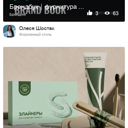
Брендбук | фурнитура для окон и дверей
3
63
Брендинг
Олеся Шостак
Фирменный стиль