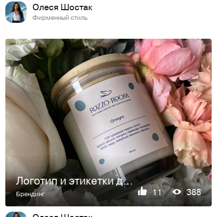
Олеся Шостак
Фирменный стиль
Логотип и этикетки для бренда свечей и декора ручной работы
11
388
Брендинг
Олеся Шостак