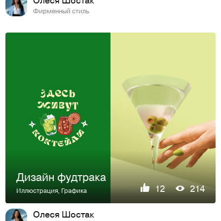
Фирменный стиль
Дизайн фудтрака
12
214
Иллюстрация
,
Графика
Олеся Шостак