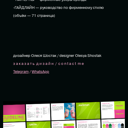
-ГАЙДЛАЙН — руководство по фирменному стилю
(объём — 71 страница)
дизайнер Олеся Шостак / designer Olesya Shostak
з а к а з а т ь д и з а й н / c o n t a c t m e
Telegram
/
WhatsApp