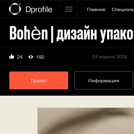
Главное
Специал
Bohèn | дизайн упак
24 апреля 2026
24
192
Проект
Информация