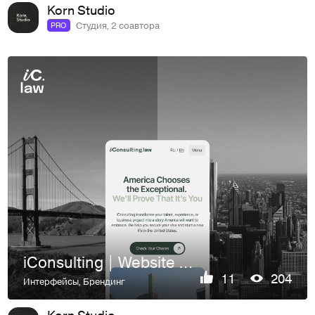
Korn Studio
Студия, 2 соавтора
PRO
iConsulting | Website design & Brand Identity
11
204
Интерфейсы
,
Брендинг
Korn Studio