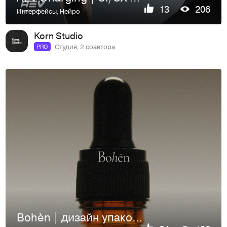
13
206
Интерфейсы
,
Нейро
Korn Studio
Студия, 2 соавтора
PRO
Bohèn | дизайн упаковки