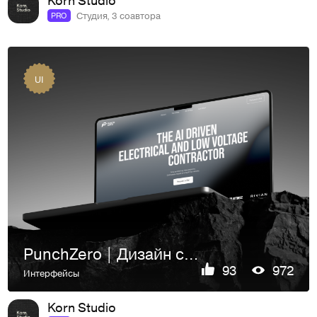
Студия, 3 соавтора
PRO
UI
PunchZero | Дизайн сайта
93
972
Интерфейсы
Korn Studio