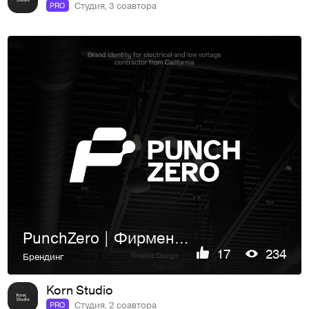
Студия, 3 соавтора
PRO
PunchZero | Фирменный стиль
17
234
Брендинг
Korn Studio
Студия, 2 соавтора
PRO