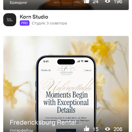
24
196
Брендинг
Korn Studio
Студия, 3 соавтора
PRO
Fredericksburg Rentals UI/UX Дизайн
15
206
Интерфейсы