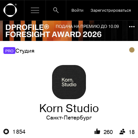
Войти
Зарегистрироваться
Ссылка баннера
По
Студия
PRO
Korn Studio
Санкт-Петербург
1 854
260
18