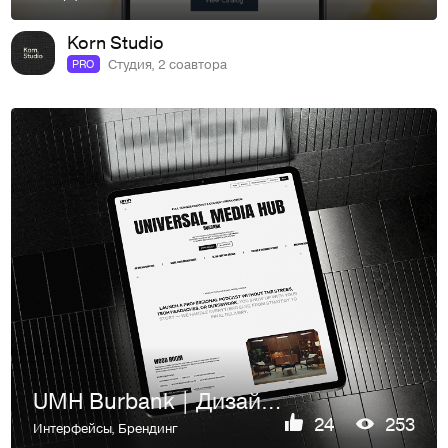
Korn Studio
Студия, 2 соавтора
PRO
UMH Burbank | Дизайн сайта для подкаст-студии
24
253
Интерфейсы
,
Брендинг