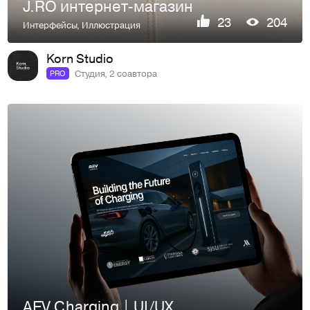
J.RO интернет-магазин
23
204
Интерфейсы
,
Иллюстрация
Korn Studio
Студия, 2 соавтора
PRO
AEV Charging | UI/UX Design