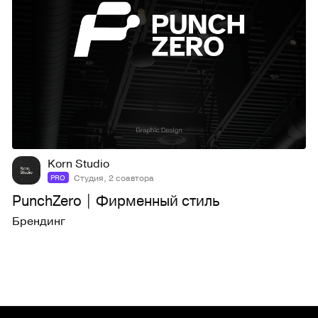
17
227
Korn Studio
Студия, 2 соавтора
PRO
PunchZero | Фирменный стиль
Брендинг