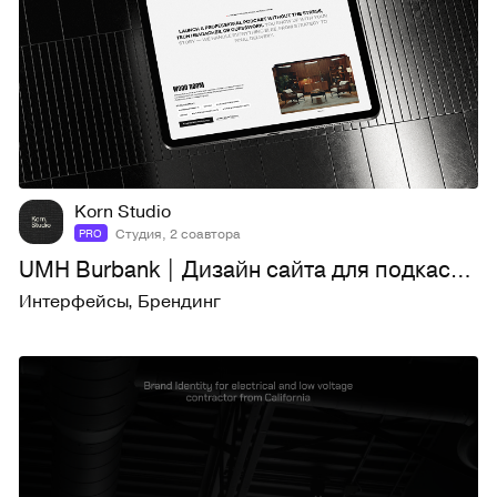
24
244
Korn Studio
Студия, 2 соавтора
PRO
UMH Burbank | Дизайн сайта для подкаст-студии
Интерфейсы
,
Брендинг