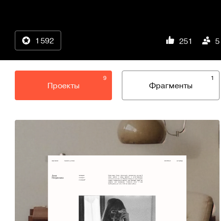
1 592
251
5
9
1
Проекты
Фрагменты