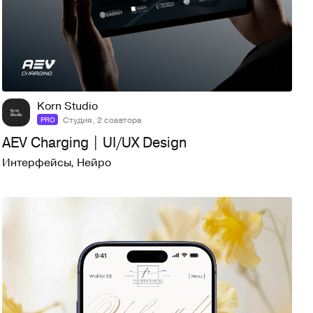
13
197
Korn Studio
Студия, 2 соавтора
PRO
AEV Charging | UI/UX Design
Интерфейсы
,
Нейро