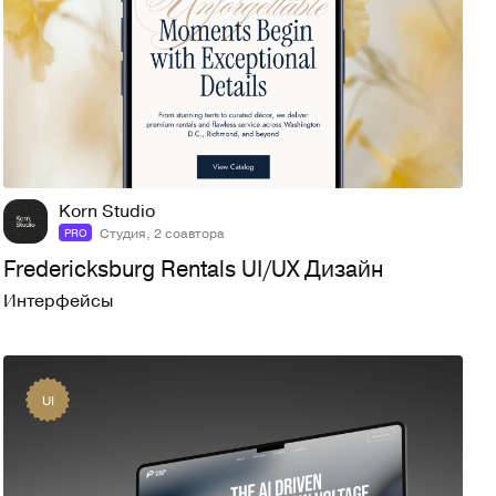
15
202
Korn Studio
Студия, 2 соавтора
PRO
Fredericksburg Rentals UI/UX Дизайн
Интерфейсы
UI