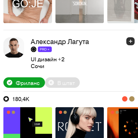
Александр Лагута
PRO +
UI дизайн
+2
Сочи
Фриланс
В штат
180,4K