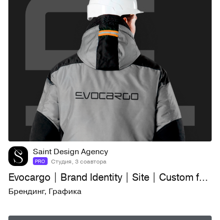
17
594
Saint Design Agency
Студия, 3 соавтора
PRO
Evocargo | Brand Identity | Site | Custom font
Брендинг
,
Графика