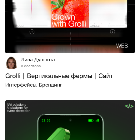
88
1K
Лиза Душнота
3 соавтора
Grolli | Вертикальные фермы | Сайт
Интерфейсы
,
Брендинг