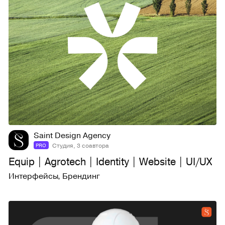
37
704
Saint Design Agency
Студия, 3 соавтора
PRO
Equip | Agrotech | Identity | Website | UI/UX
Интерфейсы
,
Брендинг