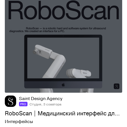
23
588
Saint Design Agency
Студия, 3 соавтора
PRO
RoboScan | Медицинский интерфейс для ПК | UX/UI
Интерфейсы