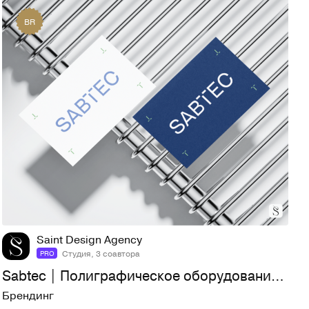
BR
46
1,1K
Saint Design Agency
Студия, 3 соавтора
PRO
Sabtec | Полиграфическое оборудование | Айдентика | Сайт
Брендинг