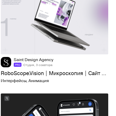
123
2,9K
Saint Design Agency
Студия, 3 соавтора
PRO
RoboScope.Vision | Микроскопия | Сайт | UI/UX
Интерфейсы
,
Анимация