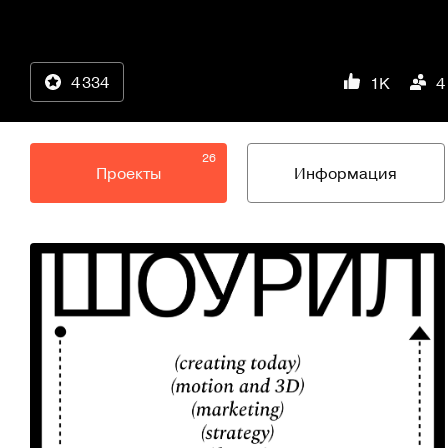
4 334
1K
4
26
Проекты
Информация