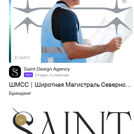
85
1,5K
Saint Design Agency
Студия, 3 соавтора
PRO
ШМСС | Широтная Магистраль Северной Столицы | Айдентика
Брендинг
UI