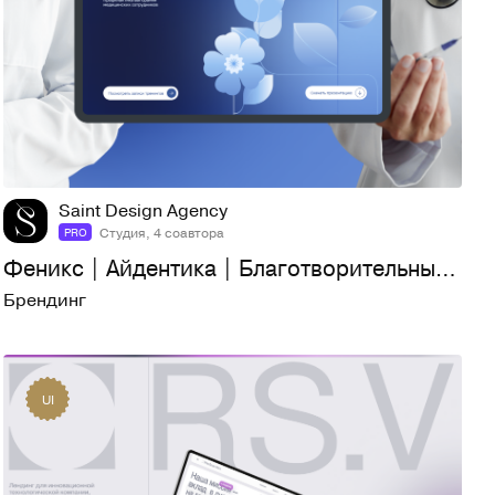
90
1,4K
Saint Design Agency
Студия, 4 соавтора
PRO
Феникс | Айдентика | Благотворительный фонд
Брендинг
UI