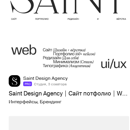
99
2K
Saint Design Agency
Студия, 3 соавтора
PRO
Saint Design Agency | Сайт потфолио | Web | UI/UX
Интерфейсы
,
Брендинг