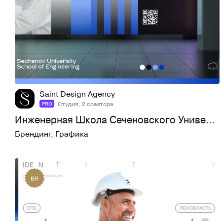
23
654
Saint Design Agency
Студия, 2 соавтора
PRO
Инженерная Школа Сеченовского Университета
Брендинг
,
Графика
BR