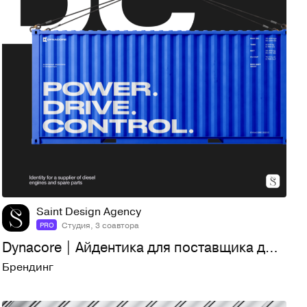
32
720
Saint Design Agency
Студия, 3 соавтора
PRO
Dynacore | Айдентика для поставщика дизельных двигателей
Брендинг