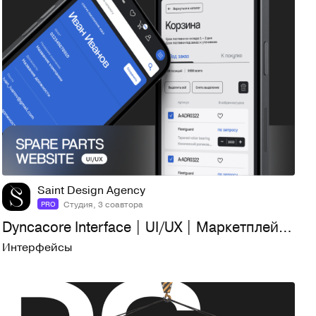
41
1,2K
Saint Design Agency
Студия, 3 соавтора
PRO
Dyncacore Interface | UI/UX | Маркетплейс запчастей
Интерфейсы