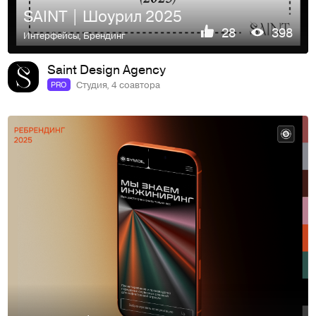
SAINT | Шоурил 2025
28
398
Интерфейсы
,
Брендинг
Saint Design Agency
Студия, 4 соавтора
PRO