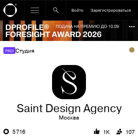
Войти
Зарегистрироваться
Ссылка баннера
По
Студия
PRO
Saint Design Agency
Москва
5 716
1K
107