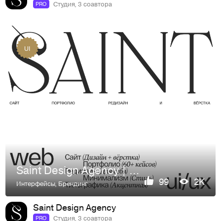
Студия, 3 соавтора
PRO
UI
Saint Design Agency | Сайт потфолио | Web | UI/UX
99
2K
Интерфейсы
,
Брендинг
Saint Design Agency
Студия, 3 соавтора
PRO