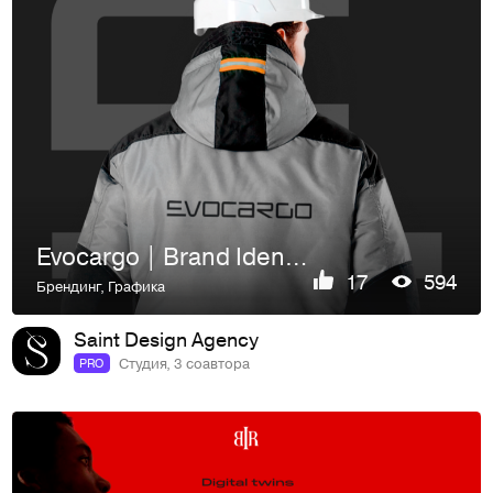
Evocargo | Brand Identity | Site | Custom font
17
594
Брендинг
,
Графика
Saint Design Agency
Студия, 3 соавтора
PRO