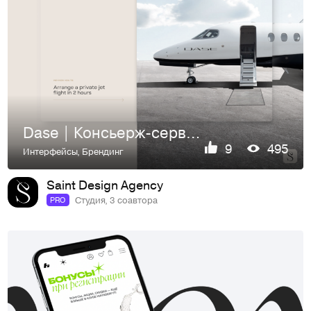
Dase | Консьерж-сервис | Сайт
9
495
Интерфейсы
,
Брендинг
Saint Design Agency
Студия, 3 соавтора
PRO