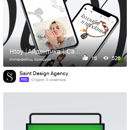
Htoy |Айдентика | Сайт | Мерч | Коммуникация
16
526
Интерфейсы
,
Брендинг
Saint Design Agency
Студия, 3 соавтора
PRO