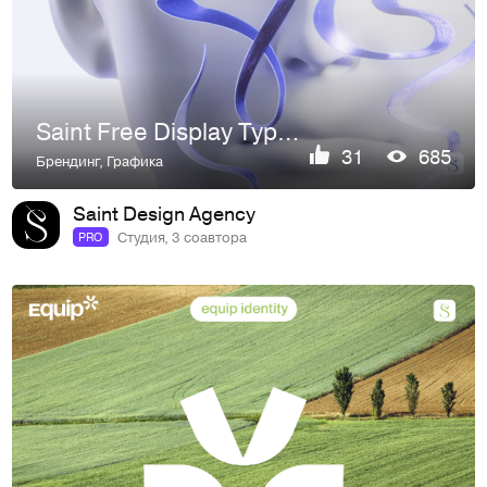
Saint Free Display Typeface | Free font | Typography
31
685
Брендинг
,
Графика
Saint Design Agency
Студия, 3 соавтора
PRO