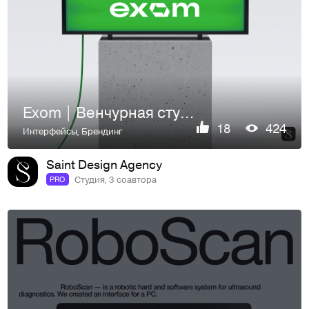
Exom | Венчурная студия | Айдентика | Сайт
18
424
Интерфейсы
,
Брендинг
Saint Design Agency
Студия, 3 соавтора
PRO