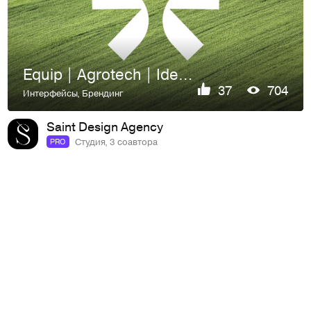
Equip | Agrotech | Identity | Website | UI/UX
37
704
Интерфейсы
,
Брендинг
Saint Design Agency
Студия, 3 соавтора
PRO