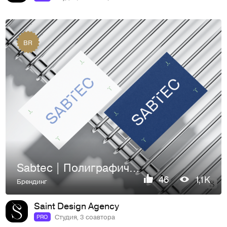
BR
Sabtec | Полиграфическое оборудование | Айдентика | Сайт
46
1,1K
Брендинг
Saint Design Agency
Студия, 3 соавтора
PRO