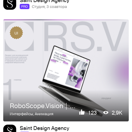
Студия, 3 соавтора
PRO
UI
RoboScope.Vision | Микроскопия | Сайт | UI/UX
123
2,9K
Интерфейсы
,
Анимация
Saint Design Agency