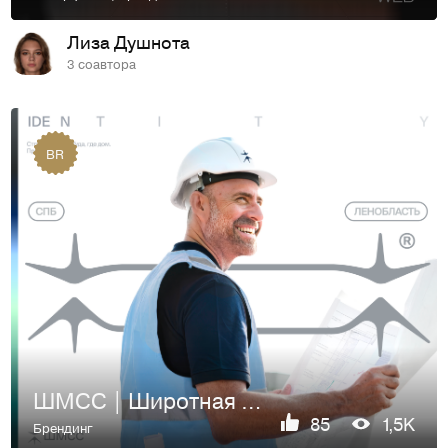
Лиза Душнота
3 соавтора
BR
ШМСС | Широтная Магистраль Северной Столицы | Айдентика
85
1,5K
Брендинг