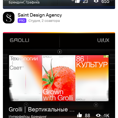
23
655
Брендинг
,
Графика
Saint Design Agency
Студия, 2 соавтора
PRO
Grolli | Вертикальные фермы | Сайт
88
1K
Интерфейсы
,
Брендинг