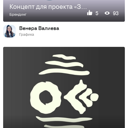
Концепт для проекта «Завтрак будит»
5
93
Брендинг
Венера Валиева
Графика