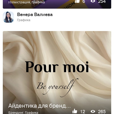
6
254
Иллюстрация
,
Графика
Венера Валиева
Графика
Айдентика для бренда Pour moi
12
265
Брендинг
,
Графика