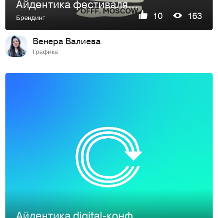
Айдентика фестиваля OFFF. Moscow
10
163
Брендинг
Венера Валиева
Графика
Айдентика digital-конференции«Стрела»