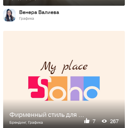
Венера Валиева
Графика
Фирменный стиль для кофейни «My Place Soho»
7
267
Брендинг
,
Графика