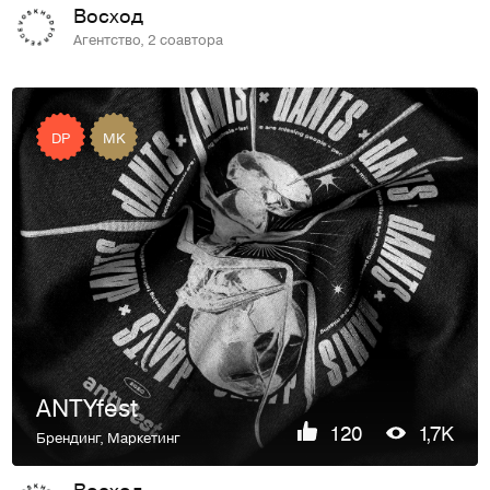
Восход
Агентство, 2 соавтора
DP
MK
ANTYfest
120
1,7K
Брендинг
,
Маркетинг
Восход