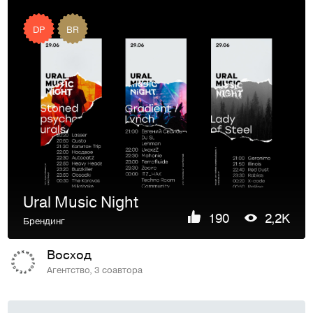
DP
BR
Ural Music Night
190
2,2K
Брендинг
Восход
Агентство, 3 соавтора