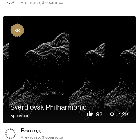
Агентство, 3 соавтора
BR
Sverdlovsk Philharmonic
92
1,2K
Брендинг
Восход
Агентство, 3 соавтора