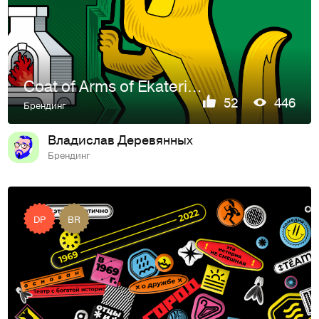
Coat of Arms of Ekaterinburg
52
446
Брендинг
Владислав Деревянных
Брендинг
DP
BR