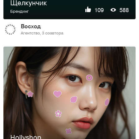
Щелкунчик
109
588
Брендинг
Восход
Агентство, 3 соавтора
Hollyshop