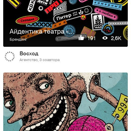
Айдентика театра «Суббота»
191
2,6K
Брендинг
Восход
Агентство, 3 соавтора