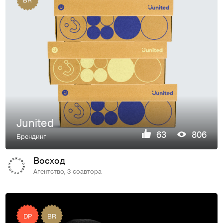
Junited
63
806
Брендинг
Восход
Агентство, 3 соавтора
DP
BR