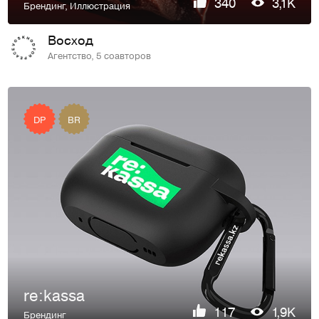
340
3,1K
Брендинг
,
Иллюстрация
Восход
Агентство, 5 соавторов
DP
BR
re:kassa
117
1,9K
Брендинг