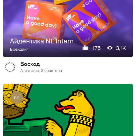
Айдентика NL International
175
3,1K
Брендинг
Восход
Агентство, 3 соавтора
BR