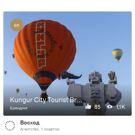
BR
Kungur City Tourist Brand Identity
85
1,1K
Брендинг
Восход
Агентство, 1 соавтор