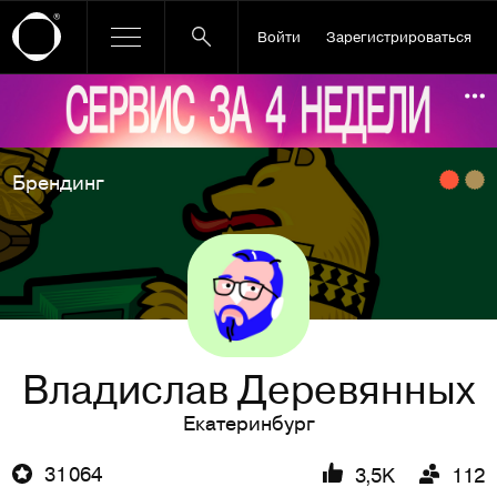
Войти
Зарегистрироваться
Ссылка баннера
По
Брендинг
Владислав Деревянных
Екатеринбург
31 064
3,5K
112