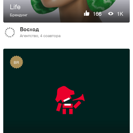
Life
166
1K
Брендинг
Восход
Агентство, 4 соавтора
BR