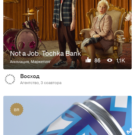
Not a Job. Tochka Bank
86
1,1K
Анимация
,
Маркетинг
Восход
Агентство, 3 соавтора
BR