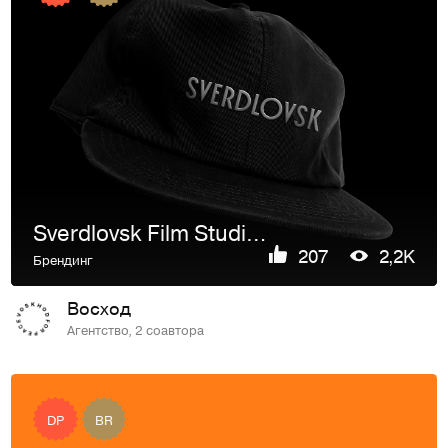
Sverdlovsk Film Studio Identity
207
2,2K
Брендинг
Восход
Агентство, 2 соавтора
DP
BR