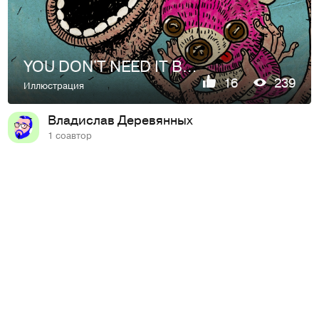
YOU DON'T NEED IT BUT YOU'll BUY IT
16
239
Иллюстрация
Владислав Деревянных
1 соавтор