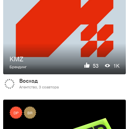
KMZ
53
1K
Брендинг
Восход
Агентство, 3 соавтора
DP
BR