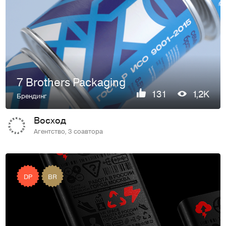
7 Brothers Packaging
131
1,2K
Брендинг
Восход
Агентство, 3 соавтора
DP
BR