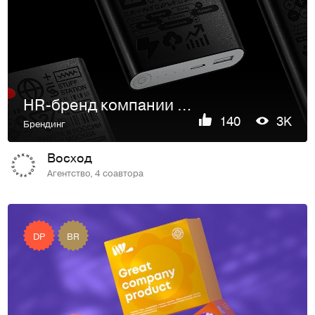
HR-бренд компании hh.ru
140
3K
Брендинг
Восход
Агентство, 4 соавтора
DP
BR