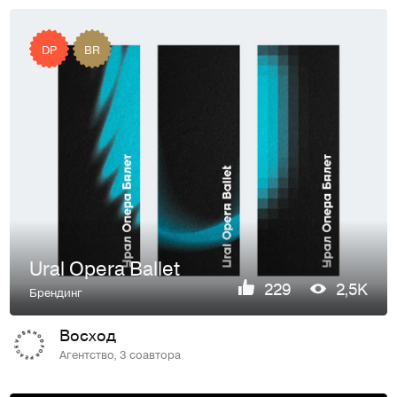
DP
BR
Ural Opera Ballet
229
2,5K
Брендинг
Восход
Агентство, 3 соавтора