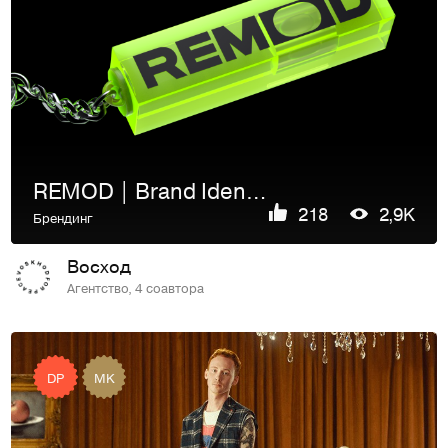
REMOD | Brand Identity
218
2,9K
Брендинг
Восход
Агентство, 4 соавтора
DP
MK