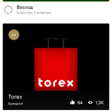
Восход
Агентство, 2 соавтора
BR
Torex
64
1,3K
Брендинг